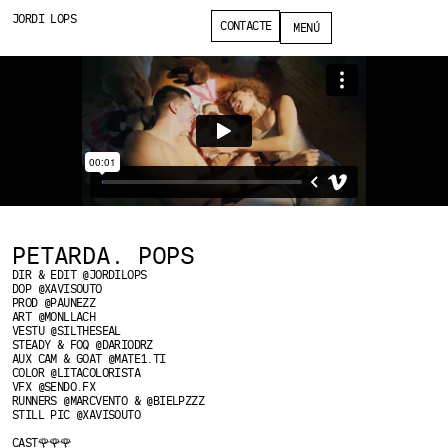
JORDI LOPS
CONTACTE
MENÚ
PETARDA. POPS
DIR & EDIT @JORDILOPS
DOP @XAVISOUTO
PROD @PAUNEZZ
ART @MONLLACH
VESTU @SILTHESEAL
STEADY & FOQ @DARIODRZ
AUX CAM & GOAT @MATE1.TI
COLOR @LITACOLORISTA
VFX @SENDO.FX
RUNNERS @MARCVENTO & @BIELPZZZ
STILL PIC @XAVISOUTO
CAST🌹🌹🌹